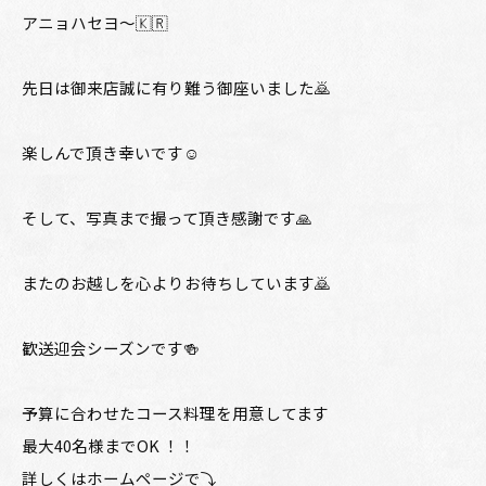
アニョハセヨ～🇰🇷
先日は御来店誠に有り難う御座いました🙇
楽しんで頂き幸いです☺️
そして、写真まで撮って頂き感謝です🙏
またのお越しを心よりお待ちしています🙇
歓送迎会シーズンです🍻
予算に合わせたコース料理を用意してます
最大40名様までOK ！！
詳しくはホームページで⤵️