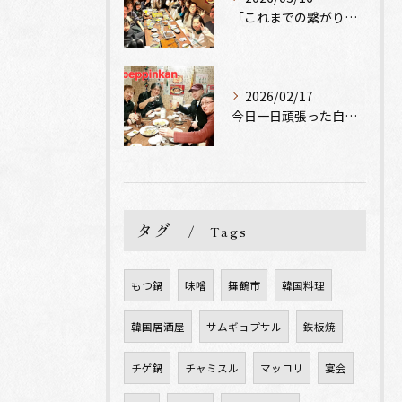
「これまでの繋がりに、心からの感謝を」🌸✨
2026/02/17
今日一日頑張った自分へのご褒美に、韓国料理と美味しいお酒はい...
タグ
Tags
もつ鍋
味噌
舞鶴市
韓国料理
韓国居酒屋
サムギョプサル
鉄板焼
チゲ鍋
チャミスル
マッコリ
宴会