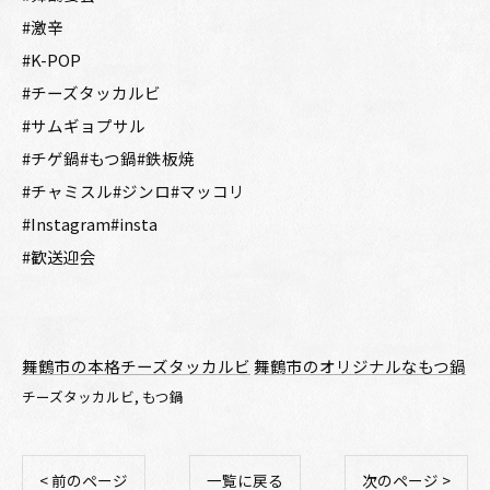
#激辛
#K-POP
#チーズタッカルビ
#サムギョプサル
#チゲ鍋#もつ鍋#鉄板焼
#チャミスル#ジンロ#マッコリ
#Instagram#insta
#歓送迎会
舞鶴市の本格チーズタッカルビ
舞鶴市のオリジナルなもつ鍋
チーズタッカルビ
もつ鍋
< 前のページ
一覧に戻る
次のページ >