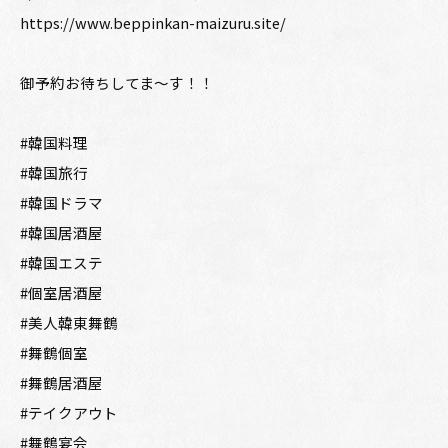
https://www.beppinkan-maizuru.site/
御予約お待ちしてま～す！！
#韓国料理
#韓国旅行
#韓国ドラマ
#韓国居酒屋
#韓国エステ
#個室居酒屋
#美人韓東舞鶴
#舞鶴個室
#舞鶴居酒屋
#テイクアウト
#舞鶴宴会