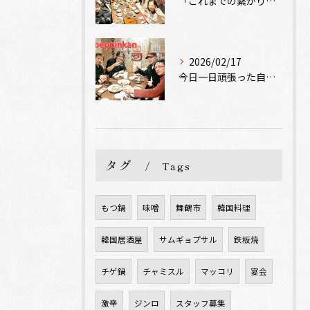
「これまでの繋がりに、心からの感謝を」🌸✨
2026/02/17
今日一日頑張った自分へのご褒美に、韓国料理と美味しいお酒はい...
タグ
Tags
もつ鍋
味噌
舞鶴市
韓国料理
韓国居酒屋
サムギョプサル
鉄板焼
チゲ鍋
チャミスル
マッコリ
宴会
激辛
ジンロ
スタッフ募集