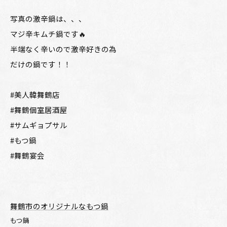
写真の激辛鍋は、、、
マジ辛キムチ鍋です🔥
半端なく辛いので激辛好きの為
だけの鍋です！！
#美人韓舞鶴店
#舞鶴個室居酒屋
#サムギョプサル
#もつ鍋
#舞鶴宴会
舞鶴市のオリジナルなもつ鍋
もつ鍋