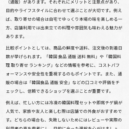
（通販）があります。それぞれにメリットと注意点があり、
目的やライフスタイルに合わせて選ぶことが大切です。例え
ば、取り寄せの場合は自宅でゆっくり本場の味を楽しめる一
方、店舗利用では出来立ての料理や雰囲気も味わえる魅力が
あります。
比較ポイントとしては、商品の鮮度や送料、注文後の到着日
数が挙げられます。「韓国 食品 通販 送料 無料」や「韓国料
理 取り寄せ ランキング」などの情報を参考に、コストパフ
ォーマンスや安全性を重視するのもポイントです。また、通
販の場合は「韓国食品 通販 安全」などの口コミや評価をチ
ェックし、信頼できるショップを選ぶことが重要です。
例えば、忙しい方には冷凍の韓国料理セットや即席チゲ鍋が
人気で、家族や友人と楽しむ際は店舗での外食がおすすめで
す。どちらの場合も、失敗しないためにはレビューや実際の
利用者の声を参考にし、目的に合った選択を心がけましょ