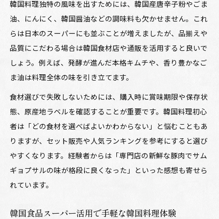
韓国料理独特の風味を出すためには、韓国産唐辛子粉やごま
人気ランキングから探る韓国料理の定番
油、にんにく、韓国醤油などの調味料も欠かせません。これ
韓国料理 人気ランキングで話題の定番紹介
らは日本のスーパーにも並ぶことが増えましたが、品揃えや
韓国食品 人気ランキングから選ぶおすすめ韓
品質にこだわる場合は韓国食材店や通販を活用すると良いで
国料理
しょう。例えば、発酵が進んだ本格キムチや、香り豊かなご
韓国料理ショップで注目のメニュー特集
ま油は料理全体の味を引き立てます。
韓国料理の取り寄せで人気の味わい方
食材選びで失敗しないためには、購入時に賞味期限や保存状
韓国料理ランキングを活用した失敗しない選び
態、原産地ラベルを確認することが重要です。韓国料理初心
方
者は「どの食材を選べばよいかわからない」と悩むこともあ
りますが、セット販売や人気ランキングを参考にすると選び
やすくなります。経験者からは「専門店の新鮮な豚肉でサム
ギョプサルの味が格段に良くなった」といった感想も寄せら
れています。
韓国食品スーパー活用で手軽な韓国料理体験