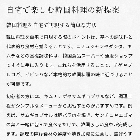
韓国食材スーパー活用で広がる味
自宅で楽しむ韓国料理の新提案
韓国食品スーパーで見つかる本格韓国料理
韓国料理を自宅で再現する簡単な方法
韓国料理に欠かせない調味料の上手な選び方
韓国食材店ならではの新商品で楽しむ韓国料理
韓国料理を自宅で再現する際のポイントは、基本の調味料と
代表的な食材を揃えることです。コチュジャンやダシダ、キ
韓国アンテナショップで旬の韓国料理体験
ムチなどの基礎調味料は、韓国食品スーパーや通販ショップ
自宅でも使える韓国食品 人気ランキング紹介
ですぐに手に入ります。これらを活用することで、チゲやプ
身近なショップで見つける韓国料理の魅力
ルコギ、ビビンバなど本格的な韓国料理の味に近づけること
韓国料理が手軽に楽しめる身近なショップ活用
が可能です。
法
初心者の方には、キムチチゲやサムギョプサルなど、調理工
韓国食材店 近くで探す便利な韓国料理スポッ
程がシンプルなメニューから挑戦するのがおすすめです。例
ト
えば、サムギョプサルは豚バラ肉を焼き、サンチュやエゴマ
韓国料理の取り寄せと店舗利用の比較ポイント
の葉と一緒に包んで食べるだけで、韓国らしい食卓が完成し
韓国料理ショップの口コミを活かした選び方
ます。調理の際は食材の鮮度や焼き加減に注意し、焦げやす
韓国料理好き必見の身近なショップ情報集