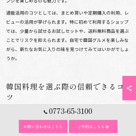
ンジを楽しめるのも魅力です。
通販活用のコツとしては、まとめ買いや定期購入の利用、レ
ビューの活用が挙げられます。特に初めて利用するショップ
では、少量から試せるお試しセットや、送料無料商品を選ぶ
ことでリスクを抑えられます。自宅で韓国グルメを楽しみな
がら、新たなお気に入りの味を見つけてみてはいかがでしょ
うか。
韓国料理を選ぶ際の信頼できるコ
ツ
0773-65-3100
韓国料理ショップを選ぶときの信頼度チェック法
韓国料理ショップを選ぶ際には、信頼できる店舗かどうかを
お問い合わせはこちら
ご予約はこちら
見極めることが重要です。その理由は、食材の安全性や本場