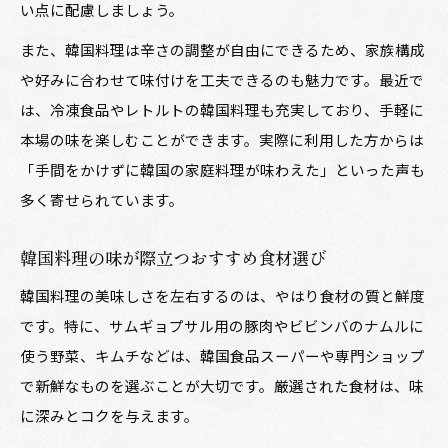
い点に配慮しましょう。
通販を使った手軽な韓国料理体験
また、韓国料理は辛さの調整が自由にできるため、家族構成
韓国料理 取り寄せ ランキングの活用術
や好みに合わせて味付けを工夫できるのも魅力です。最近で
韓国食品 通販で選ぶ安全な韓国料理選択法
は、冷凍食品やレトルトの韓国料理も充実しており、手軽に
韓国料理の送料無料通販ショップの賢い利用法
本場の味を楽しむことができます。実際に利用した方からは
韓国料理ショップのおすすめ通販商品を比較
「手間をかけずに韓国の家庭料理が味わえた」といった声も
多く寄せられています。
韓国料理を自宅で楽しむ通販活用のコツ
韓国料理を選ぶ際の信頼できるコツ
韓国料理の味が際立つおすすめ食材選び
韓国料理ショップを選ぶときの信頼度チェック
韓国料理の美味しさを左右するのは、やはり食材の質と鮮度
法
です。特に、サムギョプサル用の豚肉やビビンバのナムルに
韓国料理の安全性と通販ショップの見極め方
使う野菜、キムチなどは、韓国食品スーパーや専門ショップ
韓国食品 通販 安全に買うための基準
で新鮮なものを選ぶことが大切です。厳選された食材は、味
韓国料理の口コミからわかるおすすめポイント
に深みとコクを与えます。
韓国料理ショップで失敗しない比較術