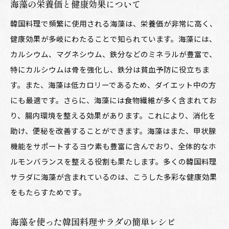
海藻の栄養価と健康効果について
韓国料理で頻繁に使用される海藻は、栄養価が非常に高く、
健康効果が多岐にわたることで知られています。海藻には、
カルシウム、マグネシウム、鉄分などのミネラルが豊富で、
特にカルシウムは骨を強化し、鉄分は貧血予防に役立ちま
す。また、海藻は低カロリーであるため、ダイエット中の方
にも最適です。さらに、海藻には食物繊維が多く含まれてお
り、腸内環境を整える効果があります。これにより、消化を
助け、便秘を改善することができます。海藻はまた、甲状腺
機能をサポートするヨウ素も豊富に含んでおり、全体的なホ
ルモンバランスを整える役割も果たします。多くの韓国料理
サラダに海藻が含まれているのは、こうした多彩な健康効果
をもたらすためです。
海藻を使った韓国料理サラダの簡単レシピ