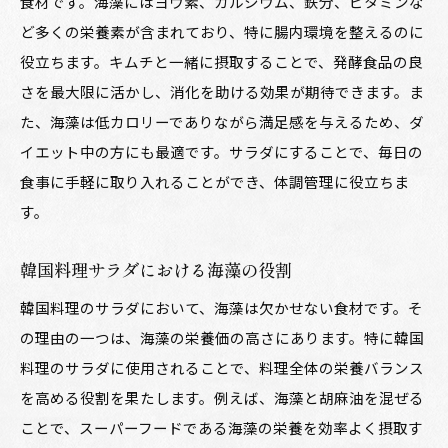
食材です。海藻にはヨウ素、カルシウム、鉄分、ビタミンな
ど多くの栄養素が含まれており、特に腸内環境を整えるのに
役立ちます。キムチと一緒に摂取することで、発酵食品の良
さを最大限に活かし、消化を助ける効果が期待できます。ま
た、海藻は低カロリーでありながら満足感を与えるため、ダ
イエット中の方にも最適です。サラダにすることで、毎日の
食事に手軽に取り入れることができ、体調管理に役立ちま
す。
韓国料理サラダにおける海藻の役割
韓国料理のサラダにおいて、海藻は欠かせない食材です。そ
の理由の一つは、海藻の栄養価の高さにあります。特に韓国
料理のサラダに使用されることで、料理全体の栄養バランス
を高める役割を果たします。例えば、海藻と胡麻油を混ぜる
ことで、スーパーフードである海藻の栄養を効率よく摂取す