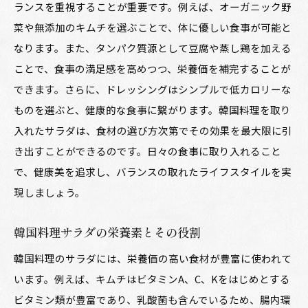
ランスを重視することが重要です。例えば、オーガニック野
海藻を使った韓国料理サラダの簡単レシピ
菜や無添加のキムチを選ぶことで、体に優しい食事が可能と
海藻サラダで体調を整える方法
なります。また、タンパク質源として豆腐や蒸し鶏を加える
韓国料理サラダにおける海藻の役割
ことで、食事の満足感を高めつつ、栄養価を補完することが
海藻を楽しむ韓国料理サラダのアレンジ術
できます。さらに、ドレッシングはシンプルで低カロリーな
海藻サラダでの免疫力アップの実践例
ものを選ぶと、健康的な食事に繋がります。韓国料理を取り
入れたサラダは、食材の選び方次第でその効果を最大限に引
大豆製品を活用した韓国料理サラダの魅力
き出すことができるのです。日々の食事に取り入れること
大豆製品が持つ栄養と韓国料理サラダへの影響
で、健康美を追求し、バランスの取れたライフスタイルを実
大豆製品を使った韓国料理サラダの作り方
現しましょう。
健康をサポートする大豆サラダの実例
大豆製品を取り入れたサラダのおすすめレシピ
韓国料理サラダの栄養素とその役割
大豆サラダで摂るべき栄養とその効果
韓国料理のサラダには、栄養価の高い食材が豊富に使われて
大豆サラダを楽しむための工夫とアイデア
います。例えば、キムチはビタミンA、C、Kをはじめとする
韓国料理サラダで美味しく健康的なライフスタイル
ビタミン類が豊富であり、乳酸菌も含んでいるため、腸内環